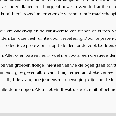
s verandert. Ik ben een bruggenbouwer tussen de traditie en 
e kunst biedt zoveel meer voor de veranderende maatschappij 
reguliere onderwijs en de kunstwereld van binnen en buiten. 
inden. En ik zie veel ruimte voor verbetering. Door te prate
, reflectieve professionals op te leiden, onderzoek te doen, e
ch. Alle rollen passen me. Ik voel me vooral een creatieve de
 hou van groepen (jonge) mensen van wie de ogen gaan schitt
an leiding te geven altijd vanuit mijn eigen artistieke verbee
t altijd de vraag hoe je mensen in beweging krijgt om te ler
alle deuren open. Als u niet vindt wat u zoekt, mail of bel m