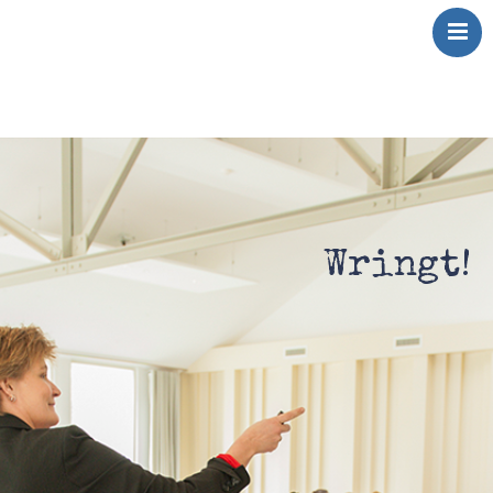
Over Mij
Klinkt
Swingt
Inkt
Wringt!
Wringt
Contact