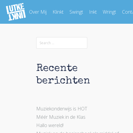
Over Mij
Klinkt
Swingt
Inkt
Wringt
Cont
Recente
berichten
Muziekonderwijs is HOT
Méér Muziek in de Klas
Hallo wereld!