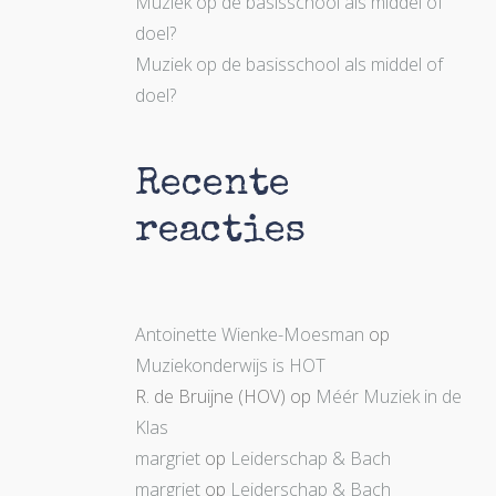
Muziek op de basisschool als middel of
doel?
Muziek op de basisschool als middel of
doel?
Recente
reacties
Antoinette Wienke-Moesman
op
Muziekonderwijs is HOT
R. de Bruijne (HOV)
op
Méér Muziek in de
Klas
margriet
op
Leiderschap & Bach
margriet
op
Leiderschap & Bach