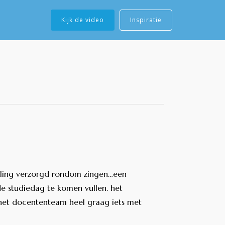
Kijk de video
Inspiratie
oling verzorgd rondom zingen…een
e studiedag te komen vullen. het
n het docententeam heel graag iets met