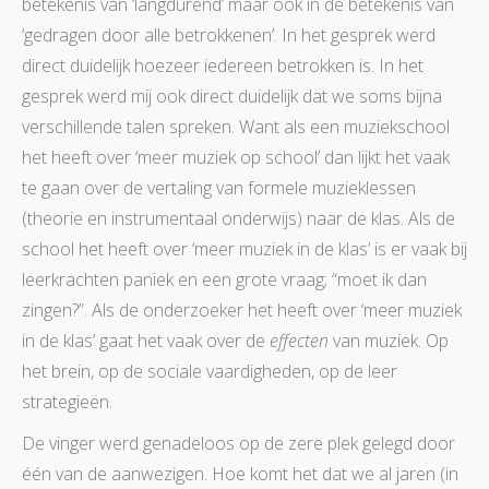
betekenis van ‘langdurend’ maar ook in de betekenis van
‘gedragen door alle betrokkenen’. In het gesprek werd
direct duidelijk hoezeer iedereen betrokken is. In het
gesprek werd mij ook direct duidelijk dat we soms bijna
verschillende talen spreken. Want als een muziekschool
het heeft over ‘meer muziek op school’ dan lijkt het vaak
te gaan over de vertaling van formele muzieklessen
(theorie en instrumentaal onderwijs) naar de klas. Als de
school het heeft over ‘meer muziek in de klas’ is er vaak bij
leerkrachten paniek en een grote vraag; “moet ik dan
zingen?”. Als de onderzoeker het heeft over ‘meer muziek
in de klas’ gaat het vaak over de
effecten
van muziek. Op
het brein, op de sociale vaardigheden, op de leer
strategieën.
De vinger werd genadeloos op de zere plek gelegd door
één van de aanwezigen. Hoe komt het dat we al jaren (in