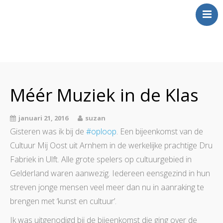
Over Mij
Klinkt
Méér Muziek in de Klas
Swingt
Inkt
januari 21, 2016
suzan
Wringt
Gisteren was ik bij de
#oploop
. Een bijeenkomst van de
Contact
Cultuur Mij Oost uit Arnhem in de werkelijke prachtige Dru
Fabriek in Ulft. Alle grote spelers op cultuurgebied in
Gelderland waren aanwezig. Iedereen eensgezind in hun
streven jonge mensen veel meer dan nu in aanraking te
brengen met ‘kunst en cultuur’.
Ik was uitgenodigd bij de bijeenkomst die ging over de