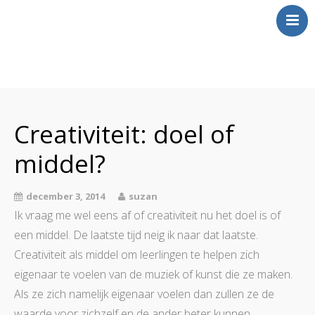
Over Mij
Klinkt
Creativiteit: doel of
Swingt
middel?
Inkt
Wringt
december 3, 2014
suzan
Contact
Ik vraag me wel eens af of creativiteit nu het doel is of
een middel. De laatste tijd neig ik naar dat laatste.
Creativiteit als middel om leerlingen te helpen zich
eigenaar te voelen van de muziek of kunst die ze maken.
Als ze zich namelijk eigenaar voelen dan zullen ze de
waarde voor zichzelf en de ander beter kunnen