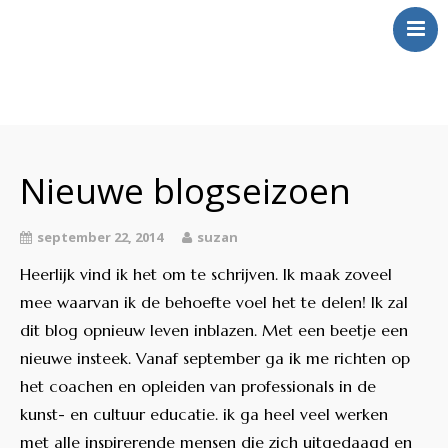
Over Mij
Klinkt
Nieuwe blogseizoen
Swingt
Inkt
september 22, 2014
suzan
Wringt
Heerlijk vind ik het om te schrijven. Ik maak zoveel
Contact
mee waarvan ik de behoefte voel het te delen! Ik zal
dit blog opnieuw leven inblazen. Met een beetje een
nieuwe insteek. Vanaf september ga ik me richten op
het coachen en opleiden van professionals in de
kunst- en cultuur educatie. ik ga heel veel werken
met alle inspirerende mensen die zich uitgedaagd en