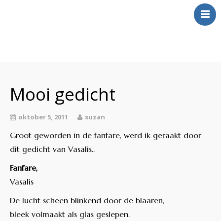
Over Mij
Klinkt
Mooi gedicht
Swingt
Inkt
oktober 5, 2011
suzan
Wringt
Groot geworden in de fanfare, werd ik geraakt door
Contact
dit gedicht van Vasalis..
Fanfare,
Vasalis
De lucht scheen blinkend door de blaaren,
bleek volmaakt als glas geslepen.