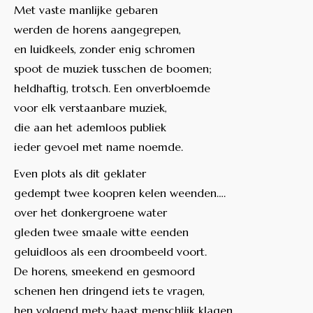
Met vaste manlijke gebaren
werden de horens aangegrepen,
en luidkeels, zonder enig schromen
spoot de muziek tusschen de boomen;
heldhaftig, trotsch. Een onverbloemde
voor elk verstaanbare muziek,
die aan het ademloos publiek
ieder gevoel met name noemde.
Even plots als dit geklater
gedempt twee koopren kelen weenden….
over het donkergroene water
gleden twee smaale witte eenden
geluidloos als een droombeeld voort.
De horens, smeekend en gesmoord
schenen hen dringend iets te vragen,
hen volgend mety haast menschlijk klagen.