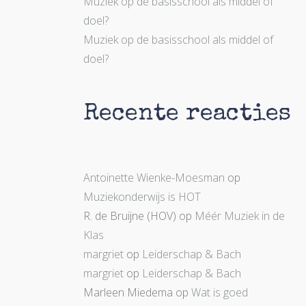
Muziek op de basisschool als middel of
doel?
Muziek op de basisschool als middel of
doel?
Recente reacties
Antoinette Wienke-Moesman
op
Muziekonderwijs is HOT
R. de Bruijne (HOV)
op
Méér Muziek in de
Klas
margriet
op
Leiderschap & Bach
margriet
op
Leiderschap & Bach
Marleen Miedema
op
Wat is goed