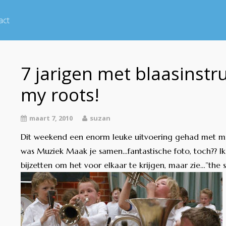
act
7 jarigen met blaasinst
my roots!
maart 7, 2010
suzan
Dit weekend een enorm leuke uitvoering gehad met mij
was Muziek Maak je samen…fantastische foto, toch?? Ik
bijzetten om het voor elkaar te krijgen, maar zie…”the s