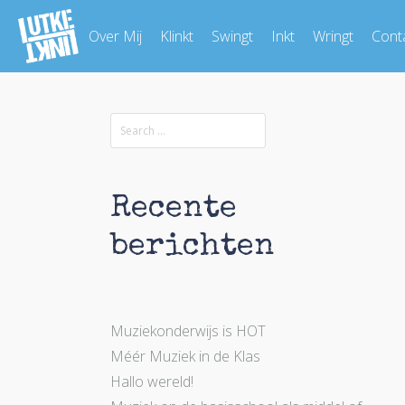
Over Mij
Klinkt
Swingt
Inkt
Wringt
Cont
Recente
berichten
Muziekonderwijs is HOT
Méér Muziek in de Klas
Hallo wereld!