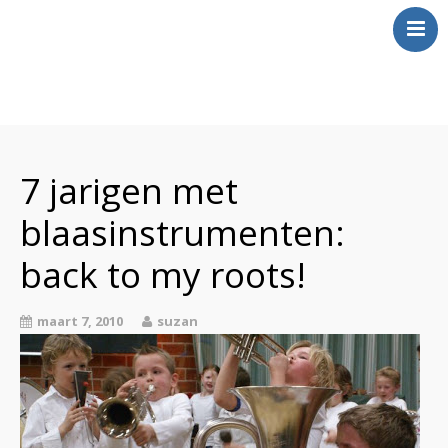
Over Mij
Klinkt
7 jarigen met
Swingt
blaasinstrumenten:
Inkt
Wringt
back to my roots!
Contact
maart 7, 2010
suzan