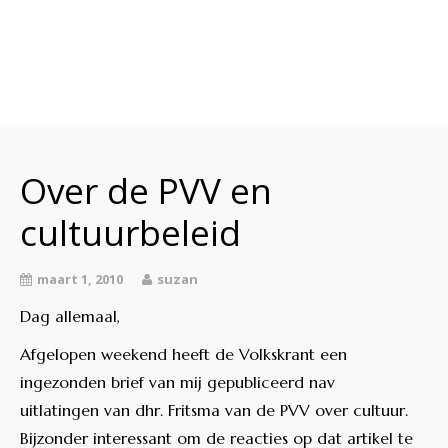
Over Mij
Klinkt
Over de PVV en
Swingt
cultuurbeleid
Inkt
Wringt
maart 1, 2010
suzan
Contact
Dag allemaal,
Afgelopen weekend heeft de Volkskrant een
ingezonden brief van mij gepubliceerd nav
uitlatingen van dhr. Fritsma van de PVV over cultuur.
Bijzonder interessant om de reacties op dat artikel te