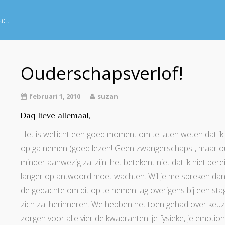
act
Ouderschapsverlof!
februari 1, 2010
suzan
Dag lieve allemaal,
Het is wellicht een goed moment om te laten weten dat i
op ga nemen (goed lezen! Geen zwangerschaps-, maar oude
minder aanwezig zal zijn. het betekent niet dat ik niet ber
langer op antwoord moet wachten. Wil je me spreken dan
de gedachte om dit op te nemen lag overigens bij een stag
zich zal herinneren. We hebben het toen gehad over keuzes
zorgen voor alle vier de kwadranten: je fysieke, je emotionel