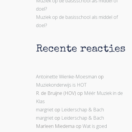
Muziek op de basisschool als middel of
doel?
Muziek op de basisschool als middel of
doel?
Recente reacties
Antoinette Wienke-Moesman
op
Muziekonderwijs is HOT
R. de Bruijne (HOV)
op
Méér Muziek in de
Klas
margriet
op
Leiderschap & Bach
margriet
op
Leiderschap & Bach
Marleen Miedema
op
Wat is goed