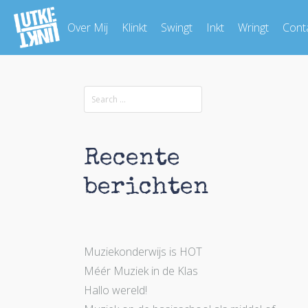
Over Mij
Klinkt
Swingt
Inkt
Wringt
Cont
Recente
berichten
Muziekonderwijs is HOT
Méér Muziek in de Klas
Hallo wereld!