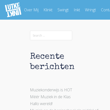
Over Mij
Klinkt
Swingt
Inkt
Wringt
Cont
Recente
berichten
Muziekonderwijs is HOT
Méér Muziek in de Klas
Hallo wereld!