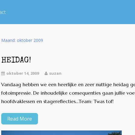
act
Maand:
oktober 2009
HEIDAG!
oktober 14, 2009
suzan
Vandaag hebben we een heerlijke en zeer nuttige heidag ge
fotoimpressie. De inhoudelijke consequenties gaan jullie voe
hoofdvaklessen en stagereflecties…Team: Twas tof!
Read More