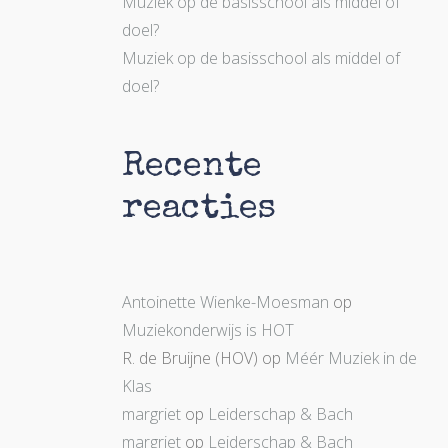
Muziek op de basisschool als middel of
doel?
Muziek op de basisschool als middel of
doel?
Recente
reacties
Antoinette Wienke-Moesman
op
Muziekonderwijs is HOT
R. de Bruijne (HOV)
op
Méér Muziek in de
Klas
margriet
op
Leiderschap & Bach
margriet
op
Leiderschap & Bach