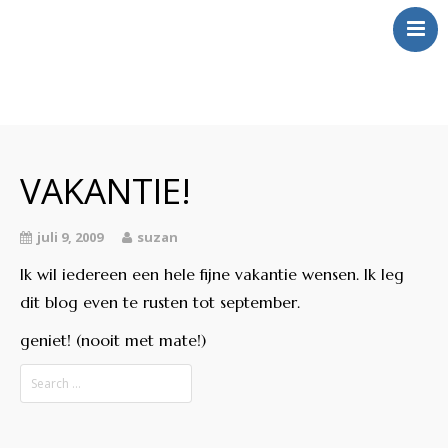
Over Mij
Klinkt
VAKANTIE!
Swingt
Inkt
juli 9, 2009
suzan
Wringt
Ik wil iedereen een hele fijne vakantie wensen. Ik leg
Contact
dit blog even te rusten tot september.
geniet! (nooit met mate!)