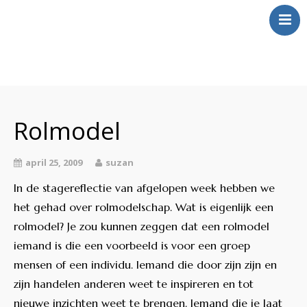
Over Mij
Klinkt
Rolmodel
Swingt
Inkt
april 25, 2009
suzan
Wringt
In de stagereflectie van afgelopen week hebben we
Contact
het gehad over rolmodelschap. Wat is eigenlijk een
rolmodel? Je zou kunnen zeggen dat een rolmodel
iemand is die een voorbeeld is voor een groep
mensen of een individu. Iemand die door zijn zijn en
zijn handelen anderen weet te inspireren en tot
nieuwe inzichten weet te brengen. Iemand die je laat