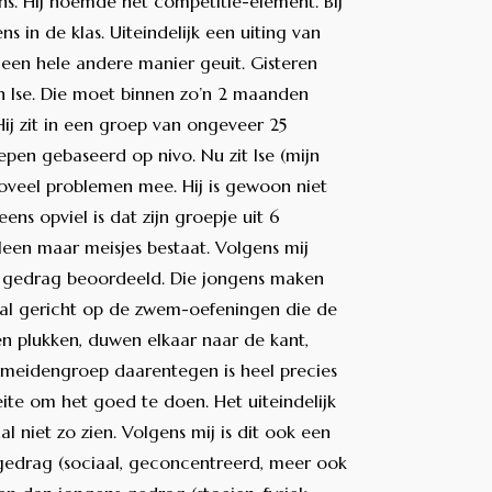
s. Hij noemde het competitie-element. Bij
s in de klas. Uiteindelijk een uiting van
 een hele andere manier geuit. Gisteren
n Ise. Die moet binnen zo’n 2 maanden
j zit in een groep van ongeveer 25
epen gebaseerd op nivo. Nu zit Ise (mijn
 zoveel problemen mee. Hij is gewoon niet
eens opviel is dat zijn groepje uit 6
leen maar meisjes bestaat. Volgens mij
p gedrag beoordeeld. Die jongens maken
maal gericht op de zwem-oefeningen die de
en plukken, duwen elkaar naar de kant,
 meidengroep daarentegen is heel precies
ite om het goed te doen. Het uiteindelijk
al niet zo zien. Volgens mij is dit ook een
 gedrag (sociaal, geconcentreerd, meer ook