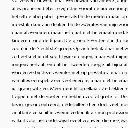
Vol zelfvertrouwen, maar wel bewust van andere jongen
alles proberen beter te zijn dan vooral de andere jongen
hetzelfde uberpuber gevoel als bij de meiden, maar op
moest ik daar aan denken bij de zwemles van mijn zoo
gaan afzwemmen, maar het gaat niet helemaal goed. Hi
kinderen rond de 6 jaar. Die groep is verdeeld in 3 gro
zoon) in de ‘slechtste’ groep. Op zich heb ik daar niet
zo heel snel in dit soort fysieke dingen, maar wat mij in
jongens bestaat, en dat het tweede groepje uit bijna al
worden ze bij deze zwemles niet op prestaties maar o
van alles een spel. Zeer veel energie, maar niet hele
juf graag wil zien. Meer gericht op elkaar. Ze trekken 
trappen met de voeten en hebben vooral grote lol. De
bezig, geconcentreerd, gedetailleerd en doet veel moe
zichtbare verschil in zwemnivo kan ik als non profession
valkuil voor het onderwijs: teveel vrouwen die meisjes