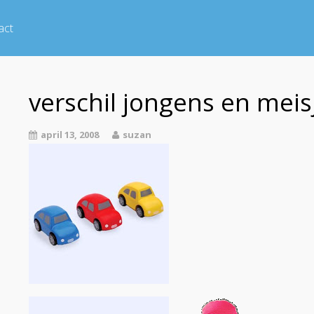
act
verschil jongens en meis
april 13, 2008
suzan