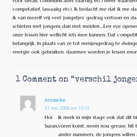
voor detail, communicatief vaardig etc) meer waardere
competatief, lawaaiig etc). Ik bedacht me dat ik me d
ik van mezelf vrij veel ‘jongetjes’ gedrag vertoon en da
schieten met jongens dan met meiden….Een eye opener 
onze lessen hier wellicht iets mee kunnen. Dat competit
belangrijk. In plaats van ze tot meisjesgedrag te dwi
energie ook gebruiken. daarmee worden je lessen en
1 Comment on “
verschil jonge
Anniecke
31 mei 2008 om 10:19
Hoi
Ik merk in mijn stage ook dat dit b
Suzan,
voren komt, neem nou grease, hit 
ander nummers, de jongens willen a