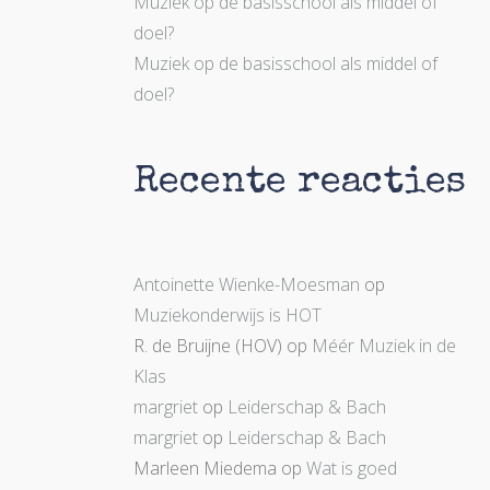
Muziek op de basisschool als middel of
doel?
Muziek op de basisschool als middel of
doel?
Recente reacties
Antoinette Wienke-Moesman
op
Muziekonderwijs is HOT
R. de Bruijne (HOV)
op
Méér Muziek in de
Klas
margriet
op
Leiderschap & Bach
margriet
op
Leiderschap & Bach
Marleen Miedema
op
Wat is goed