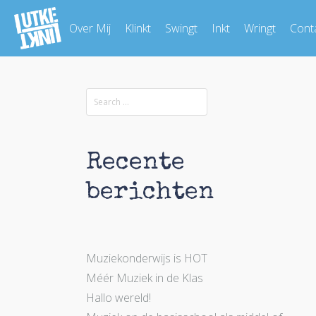
Over Mij
Klinkt
Swingt
Inkt
Wringt
Cont
Recente
berichten
Muziekonderwijs is HOT
Méér Muziek in de Klas
Hallo wereld!