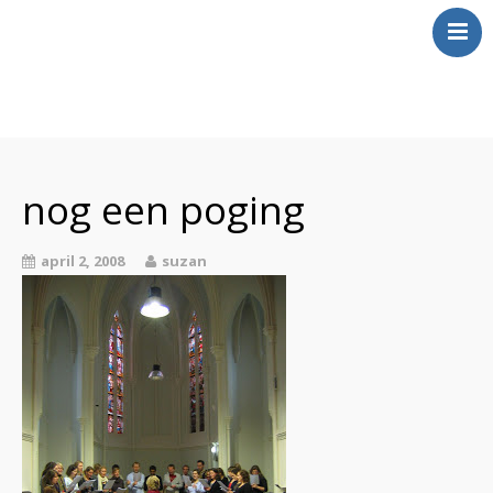
Over Mij
Klinkt
nog een poging
Swingt
Inkt
april 2, 2008
suzan
Wringt
Contact