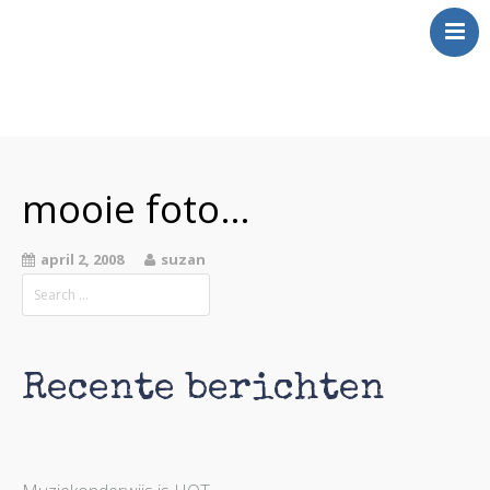
Over Mij
Klinkt
mooie foto…
Swingt
Inkt
april 2, 2008
suzan
Wringt
Contact
Recente berichten