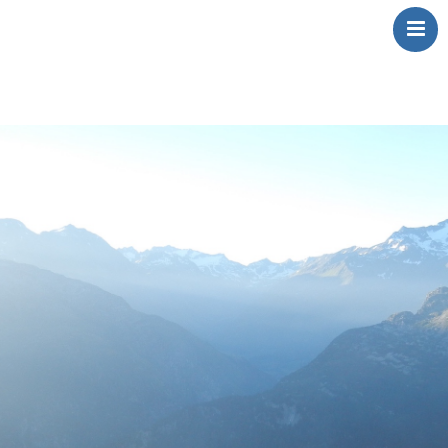
Over Mij
Klinkt
Swingt
Inkt
Wringt
Contact